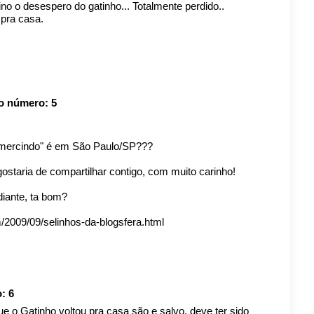
no o desespero do gatinho... Totalmente perdido..
 pra casa.
io número:
5
Gumercindo" é em São Paulo/SP???
ostaria de compartilhar contigo, com muito carinho!
diante, ta bom?
m/2009/09/selinhos-da-blogsfera.html
o:
6
e o Gatinho voltou pra casa são e salvo, deve ter sido