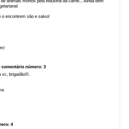
e animais mortos pela indústria da carne... Ainda bem
getariana!
e o encontrem são e salvo!
em!
o comentário número:
3
 vc, brigadão!!!.
ma
mero:
4