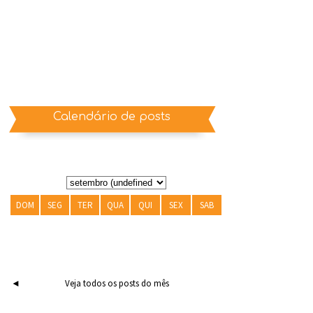
Calendário de posts
DOM
SEG
TER
QUA
QUI
SEX
SAB
◄
Veja todos os posts do mês