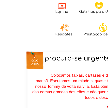
Lojinha
Gatinhos para 
Resgates
Prestação de
31
procura-se urge
ago
2009
Colocamos faixas, cartazes e d
manhã. Escutamos um miado hj quase à
nosso Tommy de volta na vila. Está ót
das camas grandes dos cães e não quer s
todos e desc