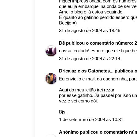
Fiquei impressionada com os números d
que eu já embarquei na onda de ser ve
Amei o blog e já estou seguindo,
E quanto ao gatinho perdido espero qu
Beeijo =)
31 de agosto de 2009 às 18:46
Dê
publicou o comentário número:
2
nossa, coitado! espero que ele fique b
31 de agosto de 2009 às 22:14
Dricalaz e os Gatonetes...
publicou 
Eu enviei o e-mail, da cachorrinha, para
Aqui do meu jeitão irei rezar
por esse gatinho. Jà passei por isso u
vez e sei como dói.
Bjs.
1 de setembro de 2009 às 10:31
Anônimo publicou o comentário nú