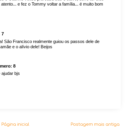
ento... e fez o Tommy voltar a família... é muito bom
:
7
ta! São Francisco realmente guiou os passos dele de
amãe e o alívio dele! Beijos
úmero:
8
 ajudar bjs
Página inicial
Postagem mais antiga