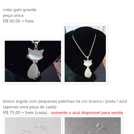
colar gato grande
peça unica
R$ 60,00 + frete
brinco argola com pequenas patinhas na cor branca / preta / azul
(apenas uma peça de cada)
R$ 75,00 + frete (cada) -
somente o azul disponivel para venda