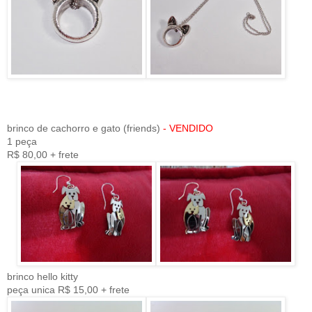
brinco de cachorro e gato (friends)
- VENDIDO
1 peça
R$ 80,00 + frete
brinco hello kitty
peça unica R$ 15,00 + frete