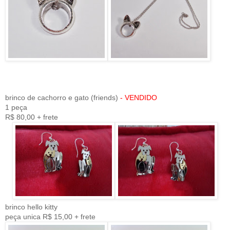
brinco de cachorro e gato (friends)
- VENDIDO
1 peça
R$ 80,00 + frete
brinco hello kitty
peça unica R$ 15,00 + frete