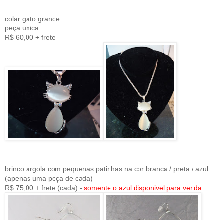
colar gato grande
peça unica
R$ 60,00 + frete
brinco argola com pequenas patinhas na cor branca / preta / azul
(apenas uma peça de cada)
R$ 75,00 + frete (cada) -
somente o azul disponivel para venda