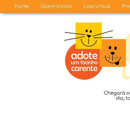
Home
Quem somos
Loja virtual
Pre
Chegará o 
dia, 