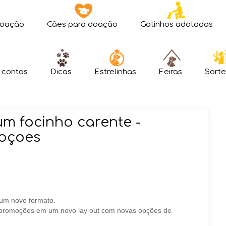
doação
Cães para doação
Gatinhos adotados
 contas
Dicas
Estrelinhas
Feiras
Sorte
um focinho carente -
oçoes
 um novo formato.
 promoções em um novo lay out com novas opções de