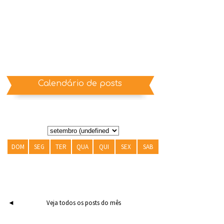
Calendário de posts
DOM
SEG
TER
QUA
QUI
SEX
SAB
◄
Veja todos os posts do mês