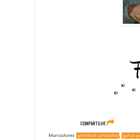
COMPARTILHE
Marcadores:
gatinhos adotados
,
gatos p