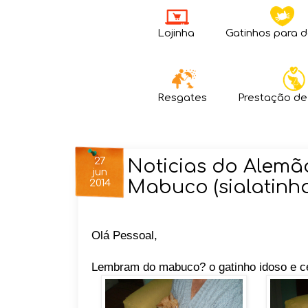
Lojinha
Gatinhos para 
Resgates
Prestação de
27
Noticias do Alemão
jun
Mabuco (sialatinh
2014
Olá Pessoal,
Lembram do mabuco? o gatinho idoso e c