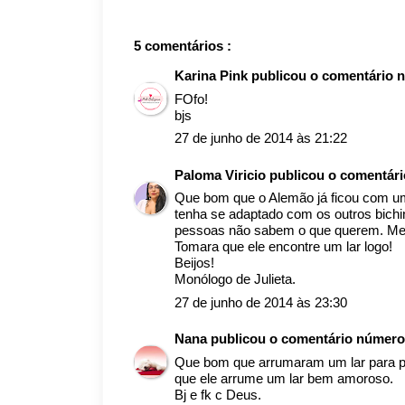
5 comentários :
Karina Pink
publicou o comentário 
FOfo!
bjs
27 de junho de 2014 às 21:22
Paloma Viricio
publicou o comentár
Que bom que o Alemão já ficou com um la
tenha se adaptado com os outros bich
pessoas não sabem o que querem. Melh
Tomara que ele encontre um lar logo!
Beijos!
Monólogo de Julieta.
27 de junho de 2014 às 23:30
Nana
publicou o comentário númer
Que bom que arrumaram um lar para p
que ele arrume um lar bem amoroso.
Bj e fk c Deus.