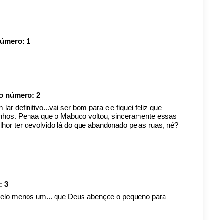
número:
1
io número:
2
r definitivo...vai ser bom para ele fiquei feliz que
inhos. Penaa que o Mabuco voltou, sinceramente essas
or ter devolvido lá do que abandonado pelas ruas, né?
o:
3
elo menos um... que Deus abençoe o pequeno para