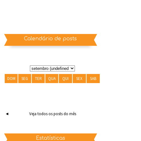
Calendário de posts
DOM
SEG
TER
QUA
QUI
SEX
SAB
◄
Veja todos os posts do mês
Estatísticas