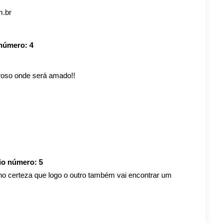
m.br
 número:
4
roso onde será amado!!
rio número:
5
nho certeza que logo o outro também vai encontrar um