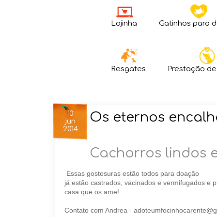
Lojinha
Gatinhos para 
Resgates
Prestação de
10
Os eternos encal
jun
2014
Cachorros lindos 
Essas gostosuras estão todos para doação
já estão castrados, vacinados e vermifugados e
casa que os ame!
Contato com Andrea - adoteumfocinhocarente@gma