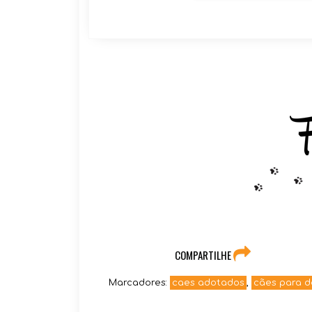
COMPARTILHE
Marcadores:
caes adotados
,
cães para 