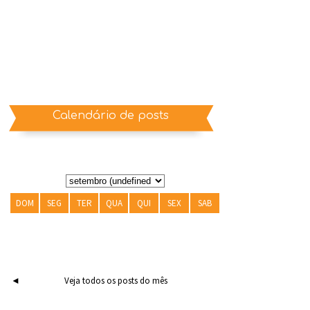
Calendário de posts
DOM
SEG
TER
QUA
QUI
SEX
SAB
◄
Veja todos os posts do mês