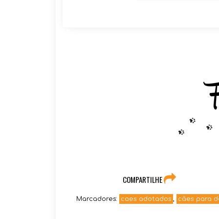
COMPARTILHE
Marcadores:
caes adotados
,
cães para 