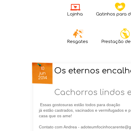
Lojinha
Gatinhos para 
Resgates
Prestação de
10
Os eternos encal
jun
2014
Cachorros lindos 
Essas gostosuras estão todos para doação
já estão castrados, vacinados e vermifugados e
casa que os ame!
Contato com Andrea - adoteumfocinhocarente@gma