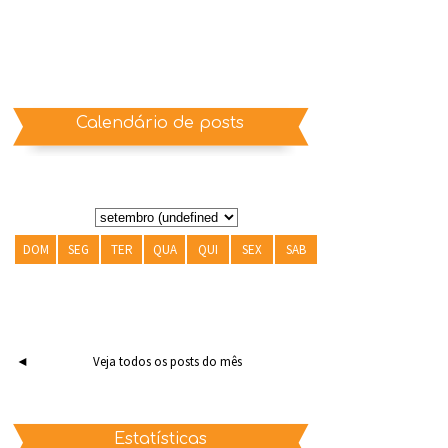
Calendário de posts
DOM
SEG
TER
QUA
QUI
SEX
SAB
◄
Veja todos os posts do mês
Estatísticas