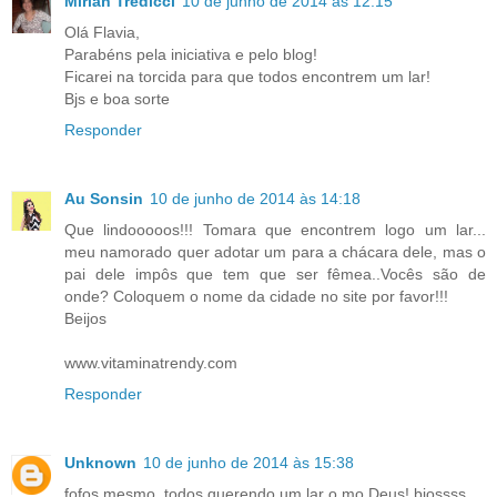
Mirian Trédicci
10 de junho de 2014 às 12:15
Olá Flavia,
Parabéns pela iniciativa e pelo blog!
Ficarei na torcida para que todos encontrem um lar!
Bjs e boa sorte
Responder
Au Sonsin
10 de junho de 2014 às 14:18
Que lindooooos!!! Tomara que encontrem logo um lar...
meu namorado quer adotar um para a chácara dele, mas o
pai dele impôs que tem que ser fêmea..Vocês são de
onde? Coloquem o nome da cidade no site por favor!!!
Beijos
www.vitaminatrendy.com
Responder
Unknown
10 de junho de 2014 às 15:38
fofos mesmo, todos querendo um lar o mo Deus! bjossss