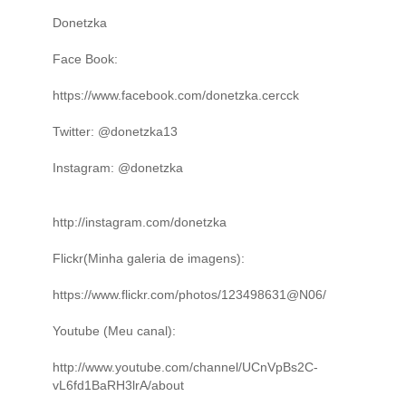
Donetzka
Face Book:
https://www.facebook.com/donetzka.cercck
Twitter: @donetzka13
Instagram: @donetzka
http://instagram.com/donetzka
Flickr(Minha galeria de imagens):
https://www.flickr.com/photos/123498631@N06/
Youtube (Meu canal):
http://www.youtube.com/channel/UCnVpBs2C-
vL6fd1BaRH3lrA/about