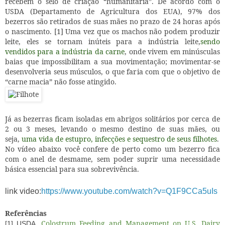
recebem o selo de criação “humanitária”. De acordo com o
USDA (Departamento de Agricultura dos EUA), 97% dos
bezerros são retirados de suas mães no prazo de 24 horas após
o nascimento. [1] Uma vez que os machos não podem produzir
leite, eles se tornam inúteis para a indústria leite,
sendo
vendidos para a indústria da carne
, onde vivem em minúsculas
baias que impossibilitam a sua movimentação; movimentar-se
desenvolveria seus músculos, o que faria com que o objetivo de
“carne macia” não fosse atingido.
Já as bezerras ficam isoladas em abrigos solitários por cerca de
2 ou 3 meses, levando o mesmo destino de suas mães, ou
seja,
uma vida de estupro, infecções e sequestro de seus filhotes
.
No vídeo abaixo você confere de perto como um bezerro fica
com o anel de desmame, sem poder suprir uma necessidade
básica essencial para sua sobrevivência.
link video:
https://www.youtube.com/watch?v=Q1F9CCa5uIs
Referências
Colostrum Feeding and Management on U.S. Dairy
[1] USDA,