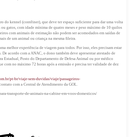
tro do kennel (contêiner), que deve ter espaço suficiente para dar uma volta
ães ou gatos, com idade mínima de quatro meses e peso máximo de 10 quilos
ageiros com animais de estimação não podem ser acomodados em saídas de
mais de um animal ou criança na mesma fileira.
ma melhor experiência de viagem para todos. Por isso, eles precisam estar
dia. De acordo com a ANAC, o dono também deve apresentar atestado de
tura Estadual, Posto do Departamento de Defesa Animal ou por médico
e com no máximo 72 horas após a emissão e precisa ter validade de dez
m.br/pt-br/viaje-sem-duvidas/viaje/passageiros-
contato com a Central de Atendimento da GOL.
-para-transporte-de-animais-na-cabine-em-voos-domesticos/