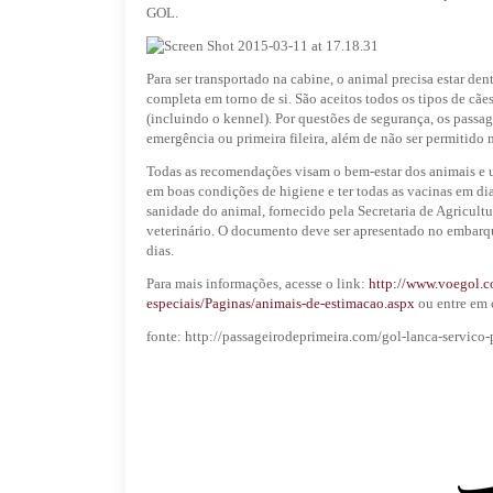
GOL.
Para ser transportado na cabine, o animal precisa estar den
completa em torno de si. São aceitos todos os tipos de c
(incluindo o kennel). Por questões de segurança, os pass
emergência ou primeira fileira, além de não ser permitido 
Todas as recomendações visam o bem-estar dos animais e u
em boas condições de higiene e ter todas as vacinas em 
sanidade do animal, fornecido pela Secretaria de Agricul
veterinário. O documento deve ser apresentado no embarqu
dias.
Para mais informações, acesse o link:
http://www.voegol.co
especiais/Paginas/animais-de-estimacao.aspx
ou entre em 
fonte: http://passageirodeprimeira.com/gol-lanca-servico