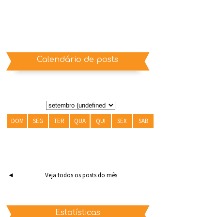
Calendário de posts
DOM
SEG
TER
QUA
QUI
SEX
SAB
◄
Veja todos os posts do mês
Estatísticas