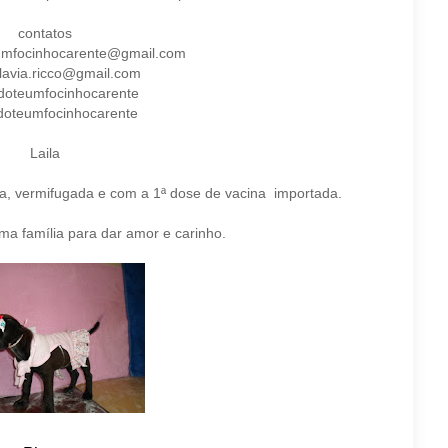
contatos
umfocinhocarente@gmail.com
 flavia.ricco@gmail.com
adoteumfocinhocarente
adoteumfocinhocarente
Laila
a, vermifugada e com a 1ª dose de vacina importada.
ma família para dar amor e carinho.