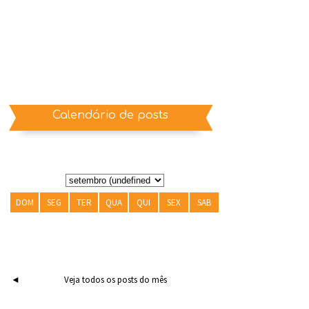
Calendário de posts
DOM
SEG
TER
QUA
QUI
SEX
SAB
◄
Veja todos os posts do mês