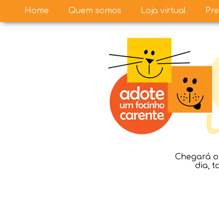
Home
Quem somos
Loja virtual
Pre
Chegará o 
dia, 