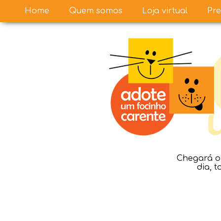
Home
Quem somos
Loja virtual
Pre
Chegará o 
dia, 