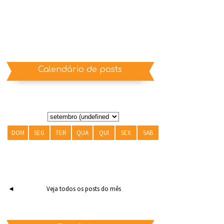
Calendário de posts
DOM
SEG
TER
QUA
QUI
SEX
SAB
◄
Veja todos os posts do mês