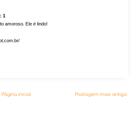
o:
1
o amoroso. Ele é lindo!
ot.com.br/
Página inicial
Postagem mais antiga