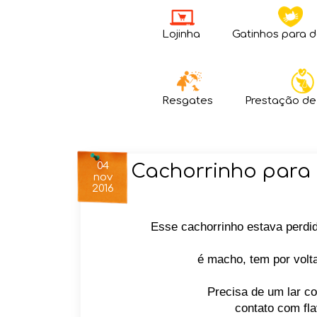
Lojinha
Gatinhos para 
Resgates
Prestação de
04
Cachorrinho para
nov
2016
Esse cachorrinho estava perdi
é macho, tem por volta
Precisa de um lar c
contato com fla