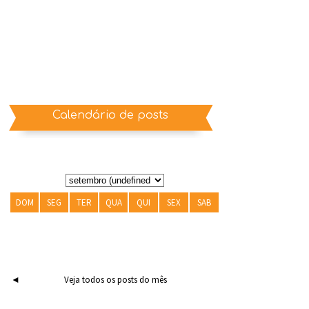
Calendário de posts
DOM
SEG
TER
QUA
QUI
SEX
SAB
◄
Veja todos os posts do mês