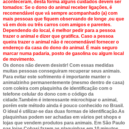
aconteceram, desta forma alguns cuidados devem ser
tomados: Se o dono do animal receber ligações, é
recomendável que vá sempre acompanhado (a) com
mais pessoas que fiquem observando de longe ,ou que
vá em dois ou três carros com amigos e parentes.
Dependendo do local, é melhor pedir para a pessoa
trazer o animal e dizer que gratifica. Caso a pessoa
queira trazer o animal não é recomendável fornecer o
endereço da casa do dono do animal. É mais seguro
marcar numa padaria, posto de gasolina ou algum local
de movimento.
Os donos não devem desistir! Com essas medidas
muitas pessoas conseguiram recuperar seus animais.
Para evitar este sofrimento é importante manter o
animalzinho permanentemente (mesmo dentro de casa)
com coleira com plaquinha de identificação com o
telefone celular do dono com o código da
cidade.Também é interessante microchipar o animal,
porém este método ainda é pouco conhecido no Brasil.
O ideal é utilizar-se das duas formas de identificação.As
plaquinhas podem ser achadas em vários pet shops e
lojas que vendem produtos para animais. Em São Paulo
nas lojas Cobasi fazem as plaquinhas em 10 minutos.