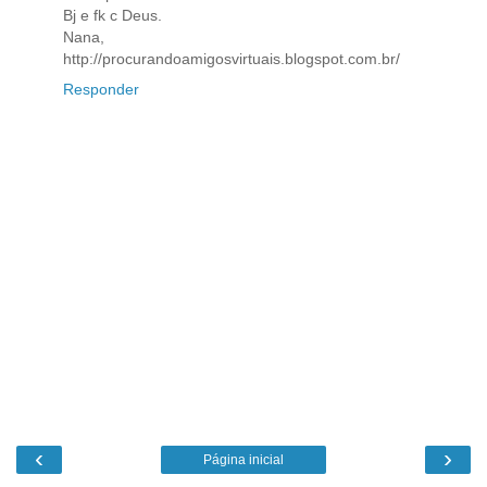
Bj e fk c Deus.
Nana,
http://procurandoamigosvirtuais.blogspot.com.br/
Responder
‹
›
Página inicial