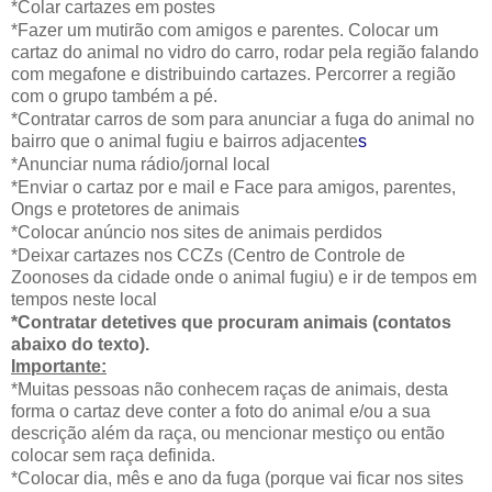
*Colar cartazes em postes
*Fazer um mutirão com amigos e parentes. Colocar um
cartaz do animal no vidro do carro, rodar pela região falando
com megafone e distribuindo cartazes. Percorrer a região
com o grupo também a pé.
*Contratar carros de som para anunciar a fuga do animal no
bairro que o animal fugiu e bairros adjacente
s
*Anunciar numa rádio/jornal local
*Enviar o cartaz por e mail e Face para amigos, parentes,
Ongs e protetores de animais
*Colocar anúncio nos sites de animais perdidos
*Deixar cartazes nos CCZs (Centro de Controle de
Zoonoses da cidade onde o animal fugiu) e ir de tempos em
tempos neste local
*Contratar detetives que procuram animais (contatos
abaixo do texto).
Importante:
*Muitas pessoas não conhecem raças de animais, desta
forma o cartaz deve conter a foto do animal e/ou a sua
descrição além da raça, ou mencionar mestiço ou então
colocar sem raça definida.
*Colocar dia, mês e ano da fuga (porque vai ficar nos sites