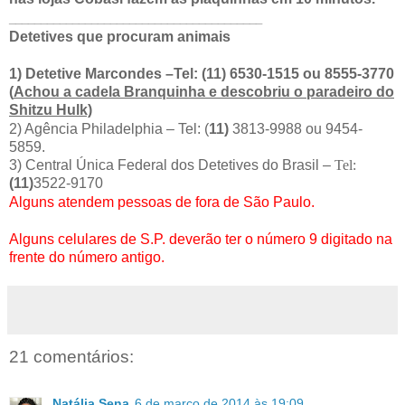
________________________________________
Detetives que procuram animais
1) Detetive Marcondes –Tel: (11) 6530-1515 ou 8555-3770
(
Achou a cadela Branquinha e descobriu o paradeiro do
Shitzu Hulk)
2) Agência Philadelphia – Tel: (
11)
3813-9988 ou 9454-
5859.
3) Central Única Federal dos Detetives do Brasil –
Tel:
(11)
3522-9170
Alguns atendem pessoas de fora de São Paulo.
Alguns celulares de S.P. deverão ter o número 9 digitado na
frente do número antigo.
21 comentários:
Natália Sena
6 de março de 2014 às 19:09