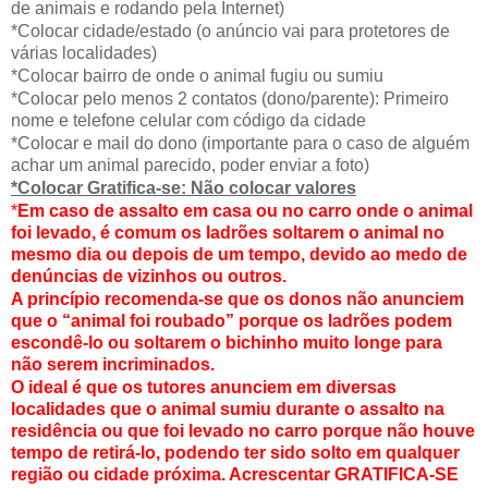
de animais e rodando pela Internet)
*Colocar cidade/estado (o anúncio vai para protetores de
várias localidades)
*Colocar bairro de onde o animal fugiu ou sumiu
*Colocar pelo menos 2 contatos (dono/parente): Primeiro
nome e telefone celular com código da cidade
*Colocar e mail do dono (importante para o caso de alguém
achar um animal parecido, poder enviar a foto)
*Colocar Gratifica-se: Não colocar valores
*
Em caso de assalto em casa ou no carro onde o animal
foi levado, é comum os ladrões soltarem o animal no
mesmo dia ou depois de um tempo, devido ao medo de
denúncias de vizinhos ou outros.
A princípio recomenda-se que os donos não anunciem
que o “animal foi roubado” porque os ladrões podem
escondê-lo ou soltarem o bichinho muito longe para
não serem incriminados.
O ideal é que os tutores anunciem em diversas
localidades que o animal sumiu durante o assalto na
residência ou que foi levado no carro porque não houve
tempo de retirá-lo, podendo ter sido solto em qualquer
região ou cidade próxima. Acrescentar GRATIFICA-SE