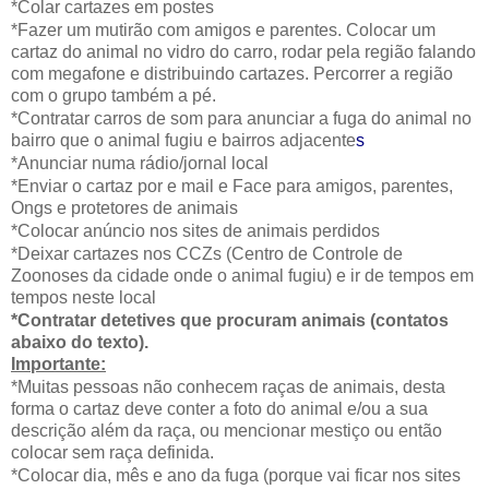
*Colar cartazes em postes
*Fazer um mutirão com amigos e parentes. Colocar um
cartaz do animal no vidro do carro, rodar pela região falando
com megafone e distribuindo cartazes. Percorrer a região
com o grupo também a pé.
*Contratar carros de som para anunciar a fuga do animal no
bairro que o animal fugiu e bairros adjacente
s
*Anunciar numa rádio/jornal local
*Enviar o cartaz por e mail e Face para amigos, parentes,
Ongs e protetores de animais
*Colocar anúncio nos sites de animais perdidos
*Deixar cartazes nos CCZs (Centro de Controle de
Zoonoses da cidade onde o animal fugiu) e ir de tempos em
tempos neste local
*Contratar detetives que procuram animais (contatos
abaixo do texto).
Importante:
*Muitas pessoas não conhecem raças de animais, desta
forma o cartaz deve conter a foto do animal e/ou a sua
descrição além da raça, ou mencionar mestiço ou então
colocar sem raça definida.
*Colocar dia, mês e ano da fuga (porque vai ficar nos sites