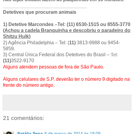
________________________________________
Detetives que procuram animais
1) Detetive Marcondes –Tel: (11) 6530-1515 ou 8555-3770
(
Achou a cadela Branquinha e descobriu o paradeiro do
Shitzu Hulk)
2) Agência Philadelphia – Tel: (
11)
3813-9988 ou 9454-
5859.
3) Central Única Federal dos Detetives do Brasil –
Tel:
(11)
3522-9170
Alguns atendem pessoas de fora de São Paulo.
Alguns celulares de S.P. deverão ter o número 9 digitado na
frente do número antigo.
21 comentários:
Natália Sena
6 de março de 2014 às 19:09