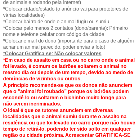
de animais e rodando pela Internet)
*Colocar cidade/estado (o anúncio vai para protetores de
várias localidades)
*Colocar bairro de onde o animal fugiu ou sumiu
*Colocar pelo menos 2 contatos (dono/parente): Primeiro
nome e telefone celular com código da cidade
*Colocar e mail do dono (importante para o caso de alguém
achar um animal parecido, poder enviar a foto)
*Colocar Gratifica-se: Não colocar valores
*
Em caso de assalto em casa ou no carro onde o animal
foi levado, é comum os ladrões soltarem o animal no
mesmo dia ou depois de um tempo, devido ao medo de
denúncias de vizinhos ou outros.
A princípio recomenda-se que os donos não anunciem
que o “animal foi roubado” porque os ladrões podem
escondê-lo ou soltarem o bichinho muito longe para
não serem incriminados.
O ideal é que os tutores anunciem em diversas
localidades que o animal sumiu durante o assalto na
residência ou que foi levado no carro porque não houve
tempo de retirá-lo, podendo ter sido solto em qualquer
região ou cidade próxima. Acrescentar GRATIFICA-SE