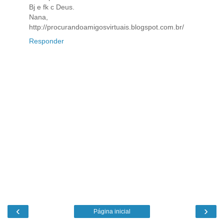
Bj e fk c Deus.
Nana,
http://procurandoamigosvirtuais.blogspot.com.br/
Responder
‹
›
Página inicial