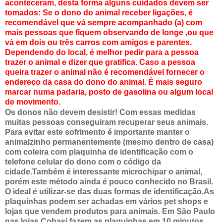
aconteceram, desta forma alguns cuidados devem ser
tomados: Se o dono do animal receber ligações, é
recomendável que vá sempre acompanhado (a) com
mais pessoas que fiquem observando de longe ,ou que
vá em dois ou três carros com amigos e parentes.
Dependendo do local, é melhor pedir para a pessoa
trazer o animal e dizer que gratifica. Caso a pessoa
queira trazer o animal não é recomendável fornecer o
endereço da casa do dono do animal. É mais seguro
marcar numa padaria, posto de gasolina ou algum local
de movimento.
Os donos não devem desistir! Com essas medidas
muitas pessoas conseguiram recuperar seus animais.
Para evitar este sofrimento é importante manter o
animalzinho permanentemente (mesmo dentro de casa)
com coleira com plaquinha de identificação com o
telefone celular do dono com o código da
cidade.Também é interessante microchipar o animal,
porém este método ainda é pouco conhecido no Brasil.
O ideal é utilizar-se das duas formas de identificação.As
plaquinhas podem ser achadas em vários pet shops e
lojas que vendem produtos para animais. Em São Paulo
nas lojas Cobasi fazem as plaquinhas em 10 minutos.