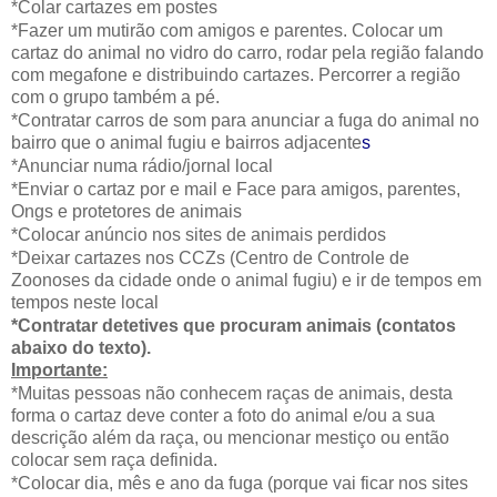
*Colar cartazes em postes
*Fazer um mutirão com amigos e parentes. Colocar um
cartaz do animal no vidro do carro, rodar pela região falando
com megafone e distribuindo cartazes. Percorrer a região
com o grupo também a pé.
*Contratar carros de som para anunciar a fuga do animal no
bairro que o animal fugiu e bairros adjacente
s
*Anunciar numa rádio/jornal local
*Enviar o cartaz por e mail e Face para amigos, parentes,
Ongs e protetores de animais
*Colocar anúncio nos sites de animais perdidos
*Deixar cartazes nos CCZs (Centro de Controle de
Zoonoses da cidade onde o animal fugiu) e ir de tempos em
tempos neste local
*Contratar detetives que procuram animais (contatos
abaixo do texto).
Importante:
*Muitas pessoas não conhecem raças de animais, desta
forma o cartaz deve conter a foto do animal e/ou a sua
descrição além da raça, ou mencionar mestiço ou então
colocar sem raça definida.
*Colocar dia, mês e ano da fuga (porque vai ficar nos sites