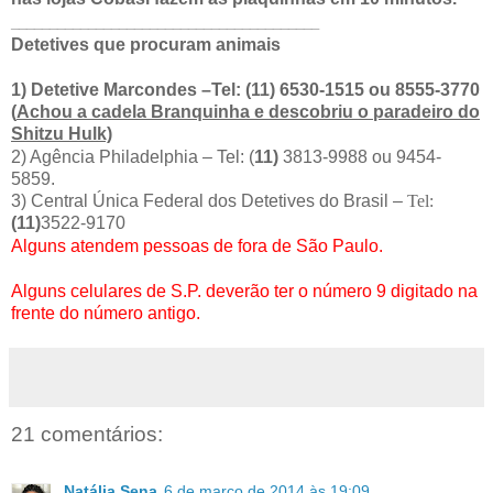
________________________________________
Detetives que procuram animais
1) Detetive Marcondes –Tel: (11) 6530-1515 ou 8555-3770
(
Achou a cadela Branquinha e descobriu o paradeiro do
Shitzu Hulk)
2) Agência Philadelphia – Tel: (
11)
3813-9988 ou 9454-
5859.
3) Central Única Federal dos Detetives do Brasil –
Tel:
(11)
3522-9170
Alguns atendem pessoas de fora de São Paulo.
Alguns celulares de S.P. deverão ter o número 9 digitado na
frente do número antigo.
21 comentários:
Natália Sena
6 de março de 2014 às 19:09