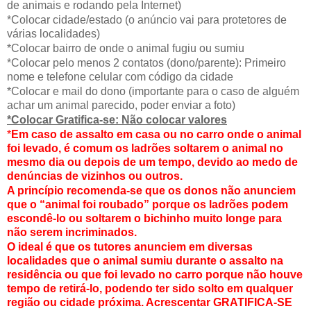
de animais e rodando pela Internet)
*Colocar cidade/estado (o anúncio vai para protetores de
várias localidades)
*Colocar bairro de onde o animal fugiu ou sumiu
*Colocar pelo menos 2 contatos (dono/parente): Primeiro
nome e telefone celular com código da cidade
*Colocar e mail do dono (importante para o caso de alguém
achar um animal parecido, poder enviar a foto)
*Colocar Gratifica-se: Não colocar valores
*
Em caso de assalto em casa ou no carro onde o animal
foi levado, é comum os ladrões soltarem o animal no
mesmo dia ou depois de um tempo, devido ao medo de
denúncias de vizinhos ou outros.
A princípio recomenda-se que os donos não anunciem
que o “animal foi roubado” porque os ladrões podem
escondê-lo ou soltarem o bichinho muito longe para
não serem incriminados.
O ideal é que os tutores anunciem em diversas
localidades que o animal sumiu durante o assalto na
residência ou que foi levado no carro porque não houve
tempo de retirá-lo, podendo ter sido solto em qualquer
região ou cidade próxima. Acrescentar GRATIFICA-SE