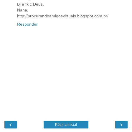
Bj e fk c Deus.
Nana,
http://procurandoamigosvirtuais.blogspot.com.br/
Responder
‹
›
Página inicial