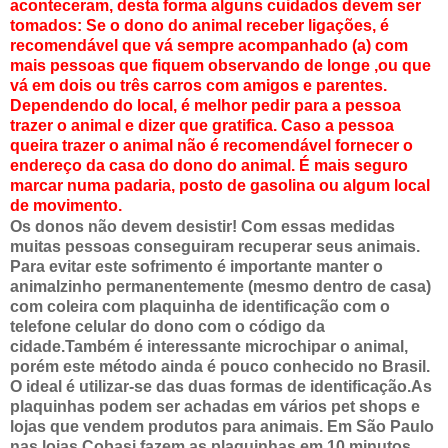
aconteceram, desta forma alguns cuidados devem ser
tomados: Se o dono do animal receber ligações, é
recomendável que vá sempre acompanhado (a) com
mais pessoas que fiquem observando de longe ,ou que
vá em dois ou três carros com amigos e parentes.
Dependendo do local, é melhor pedir para a pessoa
trazer o animal e dizer que gratifica. Caso a pessoa
queira trazer o animal não é recomendável fornecer o
endereço da casa do dono do animal. É mais seguro
marcar numa padaria, posto de gasolina ou algum local
de movimento.
Os donos não devem desistir! Com essas medidas
muitas pessoas conseguiram recuperar seus animais.
Para evitar este sofrimento é importante manter o
animalzinho permanentemente (mesmo dentro de casa)
com coleira com plaquinha de identificação com o
telefone celular do dono com o código da
cidade.Também é interessante microchipar o animal,
porém este método ainda é pouco conhecido no Brasil.
O ideal é utilizar-se das duas formas de identificação.As
plaquinhas podem ser achadas em vários pet shops e
lojas que vendem produtos para animais. Em São Paulo
nas lojas Cobasi fazem as plaquinhas em 10 minutos.