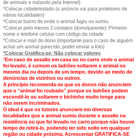
de animais e rodando pela Internet)
*Colocar cidade/estado (o anúncio vai para protetores de
várias localidades)
*Colocar bairro de onde o animal fugiu ou sumiu
*Colocar pelo menos 2 contatos (dono/parente): Primeiro
nome e telefone celular com código da cidade
*Colocar e mail do dono (importante para o caso de alguém
achar um animal parecido, poder enviar a foto)
*Colocar Gratifica-se: Não colocar valores
*
Em caso de assalto em casa ou no carro onde o animal
foi levado, é comum os ladrões soltarem o animal no
mesmo dia ou depois de um tempo, devido ao medo de
denúncias de vizinhos ou outros.
A princípio recomenda-se que os donos não anunciem
que o “animal foi roubado” porque os ladrões podem
escondê-lo ou soltarem o bichinho muito longe para
não serem incriminados.
O ideal é que os tutores anunciem em diversas
localidades que o animal sumiu durante o assalto na
residência ou que foi levado no carro porque não houve
tempo de retirá-lo, podendo ter sido solto em qualquer
região ou cidade próxima. Acrescentar GRATIFICA-SE