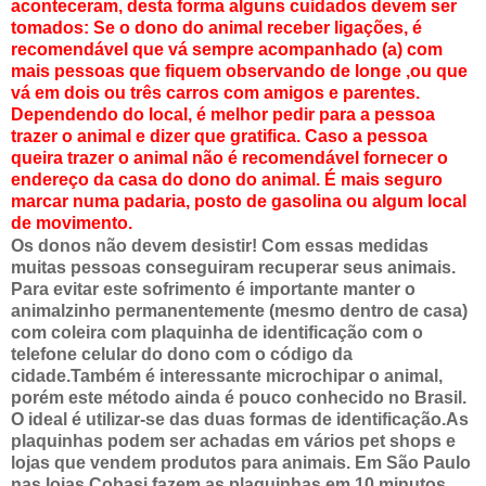
aconteceram, desta forma alguns cuidados devem ser
tomados: Se o dono do animal receber ligações, é
recomendável que vá sempre acompanhado (a) com
mais pessoas que fiquem observando de longe ,ou que
vá em dois ou três carros com amigos e parentes.
Dependendo do local, é melhor pedir para a pessoa
trazer o animal e dizer que gratifica. Caso a pessoa
queira trazer o animal não é recomendável fornecer o
endereço da casa do dono do animal. É mais seguro
marcar numa padaria, posto de gasolina ou algum local
de movimento.
Os donos não devem desistir! Com essas medidas
muitas pessoas conseguiram recuperar seus animais.
Para evitar este sofrimento é importante manter o
animalzinho permanentemente (mesmo dentro de casa)
com coleira com plaquinha de identificação com o
telefone celular do dono com o código da
cidade.Também é interessante microchipar o animal,
porém este método ainda é pouco conhecido no Brasil.
O ideal é utilizar-se das duas formas de identificação.As
plaquinhas podem ser achadas em vários pet shops e
lojas que vendem produtos para animais. Em São Paulo
nas lojas Cobasi fazem as plaquinhas em 10 minutos.