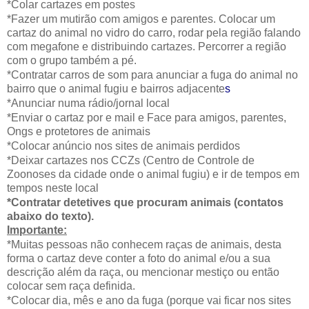
*Colar cartazes em postes
*Fazer um mutirão com amigos e parentes. Colocar um
cartaz do animal no vidro do carro, rodar pela região falando
com megafone e distribuindo cartazes. Percorrer a região
com o grupo também a pé.
*Contratar carros de som para anunciar a fuga do animal no
bairro que o animal fugiu e bairros adjacente
s
*Anunciar numa rádio/jornal local
*Enviar o cartaz por e mail e Face para amigos, parentes,
Ongs e protetores de animais
*Colocar anúncio nos sites de animais perdidos
*Deixar cartazes nos CCZs (Centro de Controle de
Zoonoses da cidade onde o animal fugiu) e ir de tempos em
tempos neste local
*Contratar detetives que procuram animais (contatos
abaixo do texto).
Importante:
*Muitas pessoas não conhecem raças de animais, desta
forma o cartaz deve conter a foto do animal e/ou a sua
descrição além da raça, ou mencionar mestiço ou então
colocar sem raça definida.
*Colocar dia, mês e ano da fuga (porque vai ficar nos sites