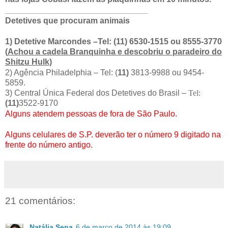
________________________________________
Detetives que procuram animais
1) Detetive Marcondes –Tel: (11) 6530-1515 ou 8555-3770
(
Achou a cadela Branquinha e descobriu o paradeiro do
Shitzu Hulk)
2) Agência Philadelphia – Tel: (
11)
3813-9988 ou 9454-
5859.
3) Central Única Federal dos Detetives do Brasil –
Tel:
(11)
3522-9170
Alguns atendem pessoas de fora de São Paulo.
Alguns celulares de S.P. deverão ter o número 9 digitado na
frente do número antigo.
21 comentários:
Natália Sena
6 de março de 2014 às 19:09