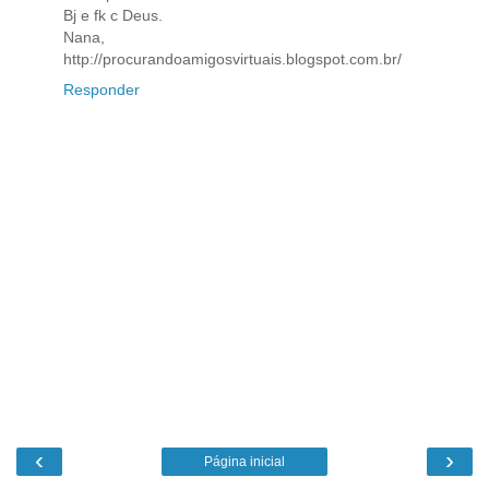
Bj e fk c Deus.
Nana,
http://procurandoamigosvirtuais.blogspot.com.br/
Responder
‹
›
Página inicial