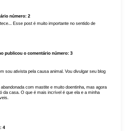
tário número:
2
ece... Esse post é muito importante no sentido de
ino
publicou o comentário número:
3
m sou ativista pela causa animal. Vou divulgar seu blog
, abandonada com mastite e muito doentinha, mas agora
dó da casa. O que é mais incrível é que ela e a minha
veis.
o:
4