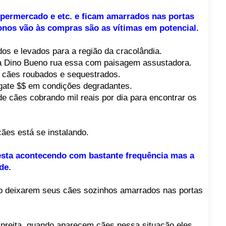
permercado e etc. e ficam amarrados nas portas
nos vão às compras são as vítimas em potencial.
s e levados para a região da cracolândia.
da Dino Bueno rua essa com paisagem assustadora.
 cães roubados e sequestrados.
gate $$ em condições degradantes.
e cães cobrando mil reais por dia para encontrar os
ães está se instalando.
 esta acontecendo com bastante frequência mas a
de.
ão deixarem seus cães sozinhos amarrados nas portas
spreita, quando aparecem cães nessa situação eles