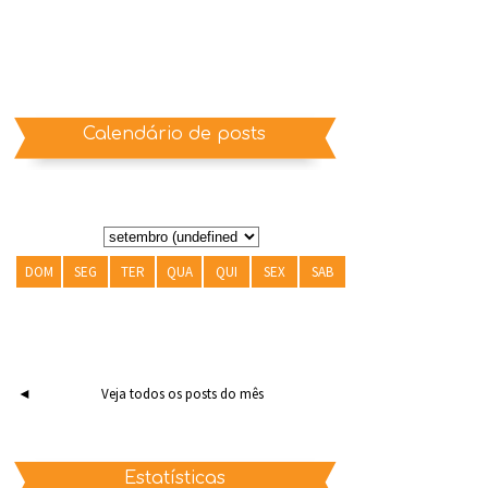
Calendário de posts
DOM
SEG
TER
QUA
QUI
SEX
SAB
◄
Veja todos os posts do mês
Estatísticas