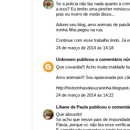
Se a polícia não faz nada quanto a cr
a isso? Eu tenho uma pinsher minúscula
pois eu morro de medo disso...
Adorei seu blog, amo animais de paixã
minha filha pegou na rua.
Continue com esse trabalho lindo. Já e
24 de março de 2014 às 14:18
Unknown
publicou o comentário n
Que covardia!!! Acho muita maldade fa
Amo animais!!! Sou apaixonada por cães
http://historinhasdasuzaninha.blogspot
24 de março de 2014 às 14:22
Liliane de Paula
publicou o comentá
Que absurdo!
Só acho que nesse país de impunidade
Flávia, porque vc não tira esse verific
É complicado comentar e ainda ter que d