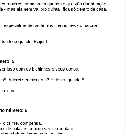
imes maiores, imagina só quando é que vão dar atenção
 - mas ela nem vai pro quintal, fica só dentro de casa,
o, especialmente cachorros. Tenho três - uma que
stou te seguindo. Beijos!
úmero:
5
zer isso com os bichinhos e seus donos.
!!! Adorei seu blog, viu? Estou seguindo!!!
.com.br/
rio número:
6
, o crime, compensa.
ador de palavas aqui do seu comentário.
escobrir as letras, para validar.