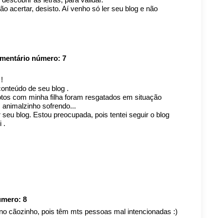
ão acertar, desisto. Aí venho só ler seu blog e não
omentário número:
7
!
conteúdo de seu blog .
otos com minha filha foram resgatados em situação
 animalzinho sofrendo...
eu blog. Estou preocupada, pois tentei seguir o blog
 .
número:
8
o no cãozinho, pois têm mts pessoas mal intencionadas :)