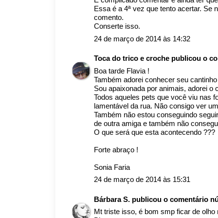
Essa é a 4ª vez que tento acertar. Se n
comento.
Conserte isso.
24 de março de 2014 às 14:32
Toca do trico e croche
publicou o c
Boa tarde Flavia !
Também adorei conhecer seu cantinho 
Sou apaixonada por animais, adorei o 
Todos aqueles pets que você viu nas f
lamentável da rua. Não consigo ver um
Também não estou conseguindo seguir s
de outra amiga e também não consegui
O que será que esta acontecendo ???
Forte abraço !
Sonia Faria
24 de março de 2014 às 15:31
Bárbara S.
publicou o comentário 
Mt triste isso, é bom smp ficar de olh