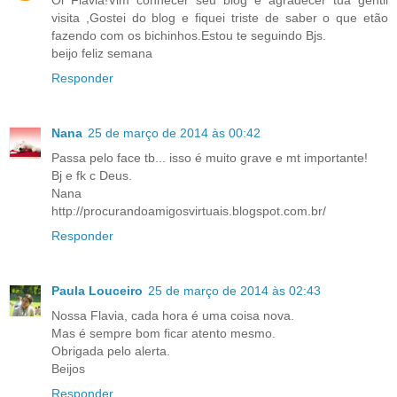
Oi Flávia!Vim conhecer seu blog e agradecer tua gentil
visita ,Gostei do blog e fiquei triste de saber o que etão
fazendo com os bichinhos.Estou te seguindo Bjs.
beijo feliz semana
Responder
Nana
25 de março de 2014 às 00:42
Passa pelo face tb... isso é muito grave e mt importante!
Bj e fk c Deus.
Nana
http://procurandoamigosvirtuais.blogspot.com.br/
Responder
Paula Louceiro
25 de março de 2014 às 02:43
Nossa Flavia, cada hora é uma coisa nova.
Mas é sempre bom ficar atento mesmo.
Obrigada pelo alerta.
Beijos
Responder