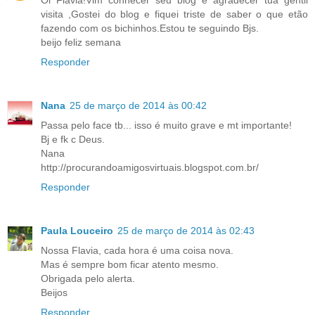
Oi Flávia!Vim conhecer seu blog e agradecer tua gentil
visita ,Gostei do blog e fiquei triste de saber o que etão
fazendo com os bichinhos.Estou te seguindo Bjs.
beijo feliz semana
Responder
Nana
25 de março de 2014 às 00:42
Passa pelo face tb... isso é muito grave e mt importante!
Bj e fk c Deus.
Nana
http://procurandoamigosvirtuais.blogspot.com.br/
Responder
Paula Louceiro
25 de março de 2014 às 02:43
Nossa Flavia, cada hora é uma coisa nova.
Mas é sempre bom ficar atento mesmo.
Obrigada pelo alerta.
Beijos
Responder