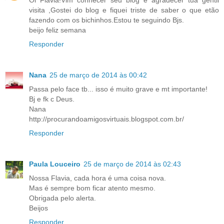
Oi Flávia!Vim conhecer seu blog e agradecer tua gentil
visita ,Gostei do blog e fiquei triste de saber o que etão
fazendo com os bichinhos.Estou te seguindo Bjs.
beijo feliz semana
Responder
Nana
25 de março de 2014 às 00:42
Passa pelo face tb... isso é muito grave e mt importante!
Bj e fk c Deus.
Nana
http://procurandoamigosvirtuais.blogspot.com.br/
Responder
Paula Louceiro
25 de março de 2014 às 02:43
Nossa Flavia, cada hora é uma coisa nova.
Mas é sempre bom ficar atento mesmo.
Obrigada pelo alerta.
Beijos
Responder