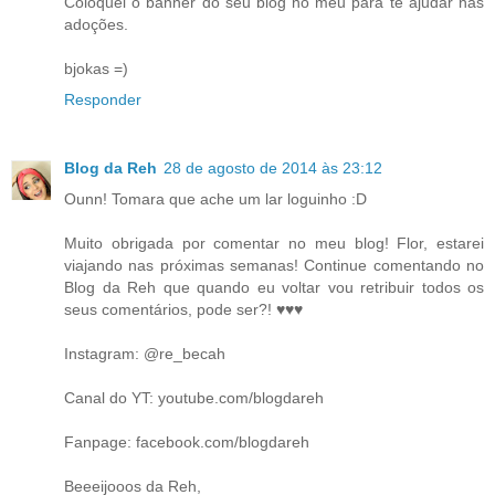
Coloquei o banner do seu blog no meu para te ajudar nas
adoções.
bjokas =)
Responder
Blog da Reh
28 de agosto de 2014 às 23:12
Ounn! Tomara que ache um lar loguinho :D
Muito obrigada por comentar no meu blog! Flor, estarei
viajando nas próximas semanas! Continue comentando no
Blog da Reh que quando eu voltar vou retribuir todos os
seus comentários, pode ser?! ♥♥♥
Instagram: @re_becah
Canal do YT: youtube.com/blogdareh
Fanpage: facebook.com/blogdareh
Beeeijooos da Reh,