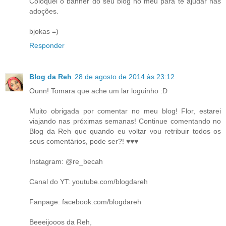
Coloquei o banner do seu blog no meu para te ajudar nas
adoções.
bjokas =)
Responder
Blog da Reh
28 de agosto de 2014 às 23:12
Ounn! Tomara que ache um lar loguinho :D
Muito obrigada por comentar no meu blog! Flor, estarei
viajando nas próximas semanas! Continue comentando no
Blog da Reh que quando eu voltar vou retribuir todos os
seus comentários, pode ser?! ♥♥♥
Instagram: @re_becah
Canal do YT: youtube.com/blogdareh
Fanpage: facebook.com/blogdareh
Beeeijooos da Reh,