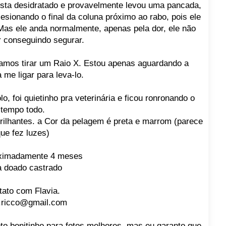
esta desidratado e provavelmente levou uma pancada,
esionando o final da coluna próximo ao rabo, pois ele
Mas ele anda normalmente, apenas pela dor, ele não
r conseguindo segurar.
vamos tirar um Raio X. Estou apenas aguardando a
a me ligar para leva-lo.
lo, foi quietinho pra veterinária e ficou ronronando o
tempo todo.
brilhantes. a Cor da pelagem é preta e marrom (parece
ue fez luzes)
ximadamente 4 meses
a doado castrado
tato com Flavia.
a.ricco@gmail.com
eto bonitinho para fotos melhores, mas eu garanto que