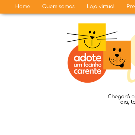
Home
Quem somos
Loja virtual
Pre
Chegará o 
dia, 