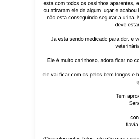
esta com todos os ossinhos aparentes, 
ou atiraram ele de algum lugar e acabou l
não esta conseguindo segurar a urina. 
deve esta
Ja esta sendo medicado para dor, e 
veterinári
Ele é muito carinhoso, adora ficar no co
ele vai ficar com os pelos bem longos e 
q
Tem apro
Ser
con
flavi
(Desculpe pelas fotos, ele não parou qui