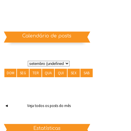
Calendário de posts
DOM
SEG
TER
QUA
QUI
SEX
SAB
◄
Veja todos os posts do mês
Estatísticas