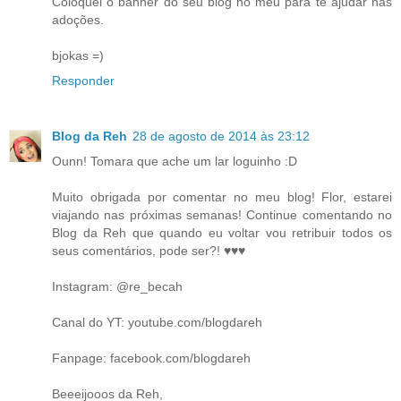
Coloquei o banner do seu blog no meu para te ajudar nas
adoções.
bjokas =)
Responder
Blog da Reh
28 de agosto de 2014 às 23:12
Ounn! Tomara que ache um lar loguinho :D
Muito obrigada por comentar no meu blog! Flor, estarei
viajando nas próximas semanas! Continue comentando no
Blog da Reh que quando eu voltar vou retribuir todos os
seus comentários, pode ser?! ♥♥♥
Instagram: @re_becah
Canal do YT: youtube.com/blogdareh
Fanpage: facebook.com/blogdareh
Beeeijooos da Reh,