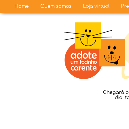
Home
Quem somos
Loja virtual
Pre
Chegará o 
dia, 