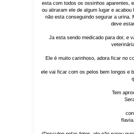
esta com todos os ossinhos aparentes, 
ou atiraram ele de algum lugar e acabou l
não esta conseguindo segurar a urina. 
deve esta
Ja esta sendo medicado para dor, e 
veterinári
Ele é muito carinhoso, adora ficar no co
ele vai ficar com os pelos bem longos e 
q
Tem apro
Ser
con
flavi
(Desculpe pelas fotos, ele não parou qui