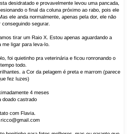
esta desidratado e provavelmente levou uma pancada,
esionando o final da coluna próximo ao rabo, pois ele
Mas ele anda normalmente, apenas pela dor, ele não
r conseguindo segurar.
vamos tirar um Raio X. Estou apenas aguardando a
a me ligar para leva-lo.
lo, foi quietinho pra veterinária e ficou ronronando o
tempo todo.
brilhantes. a Cor da pelagem é preta e marrom (parece
ue fez luzes)
ximadamente 4 meses
a doado castrado
tato com Flavia.
a.ricco@gmail.com
eto bonitinho para fotos melhores, mas eu garanto que