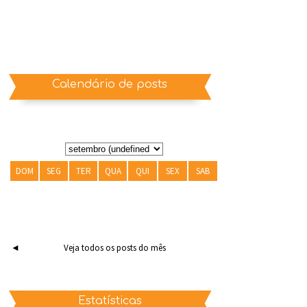
Calendário de posts
DOM
SEG
TER
QUA
QUI
SEX
SAB
◄
Veja todos os posts do mês
Estatísticas