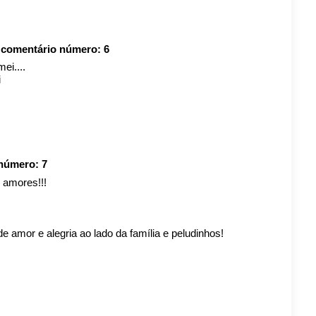
o comentário número:
6
ei....
i
 número:
7
 amores!!!
 amor e alegria ao lado da família e peludinhos!