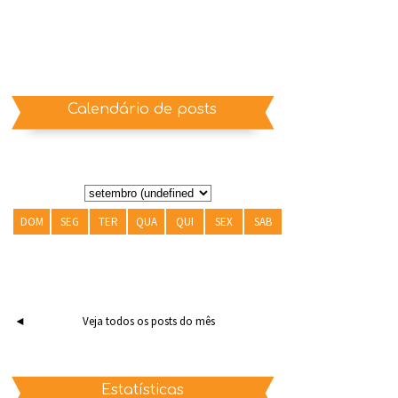
Calendário de posts
DOM
SEG
TER
QUA
QUI
SEX
SAB
◄
Veja todos os posts do mês
Estatísticas