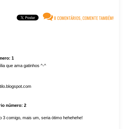
8 COMENTÁRIOS, COMENTE TAMBÉM!
úmero:
1
lia que ama gatinhos ^-^
ilo.blogspot.com
rio número:
2
ho 3 comigo, mais um, seria ótimo hehehehe!