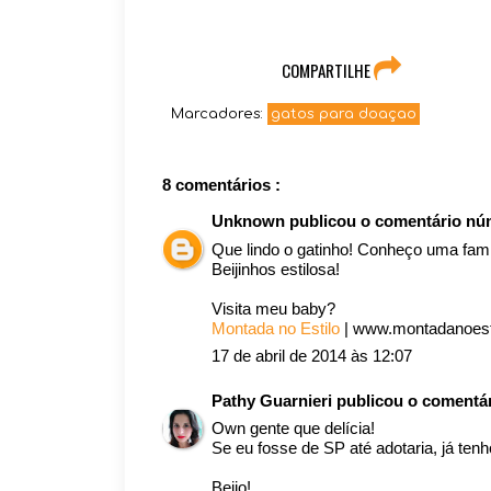
COMPARTILHE
Marcadores:
gatos para doaçao
8 comentários :
Unknown
publicou o comentário n
Que lindo o gatinho! Conheço uma famí
Beijinhos estilosa!
Visita meu baby?
Montada no Estilo
| www.montadanoest
17 de abril de 2014 às 12:07
Pathy Guarnieri
publicou o comentá
Own gente que delícia!
Se eu fosse de SP até adotaria, já ten
Beijo!