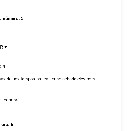
io número:
3
.R ♥
o:
4
 mas de uns tempos pra cá, tenho achado eles bem
ot.com.br/
mero:
5