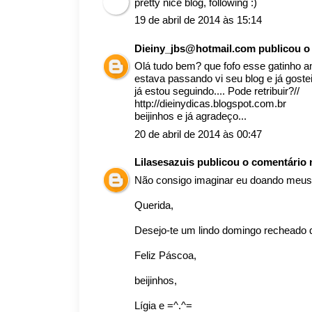
pretty nice blog, following :)
19 de abril de 2014 às 15:14
Dieiny_jbs@hotmail.com
publicou 
Olá tudo bem? que fofo esse gatinho am
estava passando vi seu blog e já goste
já estou seguindo.... Pode retribuir?//
http://dieinydicas.blogspot.com.br
beijinhos e já agradeço...
20 de abril de 2014 às 00:47
Lilasesazuis
publicou o comentário
Não consigo imaginar eu doando meus
Querida,
Desejo-te um lindo domingo recheado de
Feliz Páscoa,
beijinhos,
Lígia e =^.^=